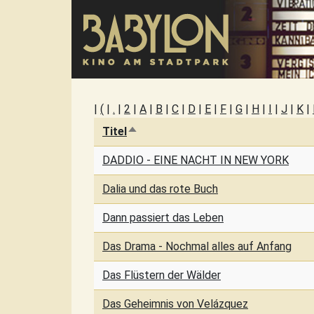
Direkt zum Inhalt
|
(
|
.
|
2
|
A
|
B
|
C
|
D
|
E
|
F
|
G
|
H
|
I
|
J
|
K
|
Titel
Absteigend sortieren
DADDIO - EINE NACHT IN NEW YORK
Dalia und das rote Buch
Dann passiert das Leben
Das Drama - Nochmal alles auf Anfang
Das Flüstern der Wälder
Das Geheimnis von Velázquez