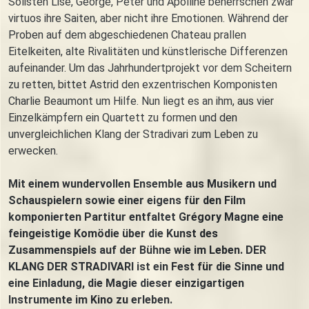
Solisten Lise, George, Peter und Apolline beherrschen zwar
virtuos ihre Saiten, aber nicht ihre Emotionen. Während der
Proben auf dem abgeschiedenen Chateau prallen
Eitelkeiten, alte Rivalitäten und künstlerische Differenzen
aufeinander. Um das Jahrhundertprojekt vor dem Scheitern
zu retten, bittet Astrid den exzentrischen Komponisten
Charlie Beaumont um Hilfe. Nun liegt es an ihm, aus vier
Einzelkämpfern ein Quartett zu formen und den
unvergleichlichen Klang der Stradivari zum Leben zu
erwecken.
Mit einem wundervollen Ensemble aus Musikern und
Schauspielern sowie einer eigens für den Film
komponierten Partitur entfaltet Grégory Magne eine
feingeistige Komödie über die Kunst des
Zusammenspiels auf der Bühne wie im Leben. DER
KLANG DER STRADIVARI ist ein Fest für die Sinne und
eine Einladung, die Magie dieser einzigartigen
Instrumente im Kino zu erleben.