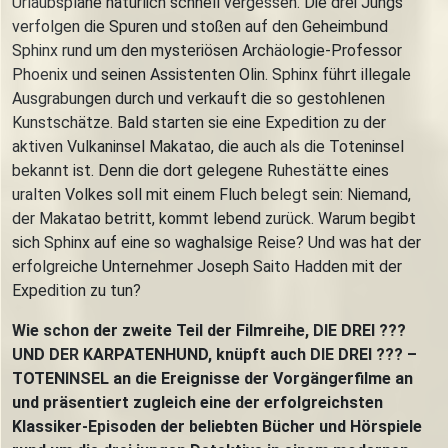
Urlaubspläne natürlich schnell vergessen. Die drei Jungs
verfolgen die Spuren und stoßen auf den Geheimbund
Sphinx rund um den mysteriösen Archäologie-Professor
Phoenix und seinen Assistenten Olin. Sphinx führt illegale
Ausgrabungen durch und verkauft die so gestohlenen
Kunstschätze. Bald starten sie eine Expedition zu der
aktiven Vulkaninsel Makatao, die auch als die Toteninsel
bekannt ist. Denn die dort gelegene Ruhestätte eines
uralten Volkes soll mit einem Fluch belegt sein: Niemand,
der Makatao betritt, kommt lebend zurück. Warum begibt
sich Sphinx auf eine so waghalsige Reise? Und was hat der
erfolgreiche Unternehmer Joseph Saito Hadden mit der
Expedition zu tun?
Wie schon der zweite Teil der Filmreihe, DIE DREI ???
UND DER KARPATENHUND, knüpft auch DIE DREI ??? –
TOTENINSEL an die Ereignisse der Vorgängerfilme an
und präsentiert zugleich eine der erfolgreichsten
Klassiker-Episoden der beliebten Bücher und Hörspiele