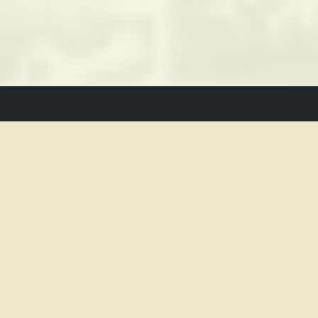
Kontakt
BABYLON - Kino am Stadtpark
Kontakt
Nürnberger Strasse 3
Facebo
90762 Fürth
Insta
0911 / 7330966
Impress
mail@babylon-kino-fuerth.de
Datensc
Montag
12 - 24
Uhr
Dienstag - Donnerstag
17 - 0
Uhr
Freitag
17 - 1
Uhr
Samstag
14 - 1
Uhr
Sonntag/Feiertag
10 - 23
Uhr