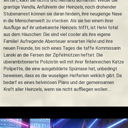
wittert, kann sie nichts und niemand aufhalten. Weder die
grantige Vendla, Anführerin der Heinzels, noch drohender
Stubenarrest können sie daran hindern, ihre neugierige Nase
in die Menschenwelt zu stecken. Als sie bei einem ihrer
Ausflüge auf ihr unbekannte Heinzels trifft, ist Helvi total
aus dem Häuschen: Die sind viel cooler als ihre eigene
Familie! Aufregende Abenteuer erwarten Helvi und ihre
neuen Freunde, bis sich eines Tages die taffe Kommissarin
Lanski an die Fersen der Zipfelmützen heftet. Die
überambitionierte Polizistin will mit ihrer fintenreichen Katze
Polipette, die eine ausgebildete Spürnase hat, unbedingt
beweisen, dass es die wuseligen Helferlein wirklich gibt. Da
bedarf es eines helvinösen Plans und der gemeinsamen
Kraft aller Heinzels, wenn sie nicht auffliegen wollen ...
Trailer